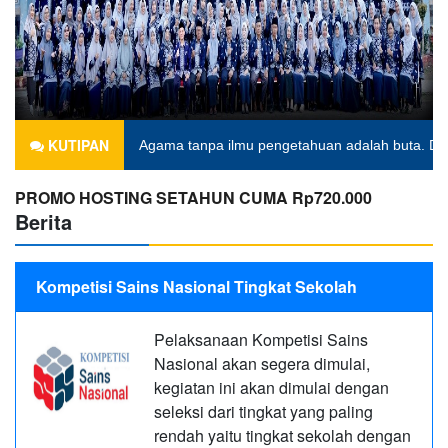
KUTIPAN
hari ini.
Anonim
Agama tanpa ilmu pengetahuan adalah buta. D
PROMO HOSTING SETAHUN CUMA Rp720.000
Berita
Kompetisi Sains Nasional Tingkat Sekolah
Pelaksanaan Kompetisi Sains
Nasional akan segera dimulai,
kegiatan ini akan dimulai dengan
seleksi dari tingkat yang paling
rendah yaitu tingkat sekolah dengan